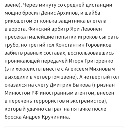
звене). Через минуту со средней дистанции
мощно бросил
Денис Архипов
, и шайба
рикошетом от конька защитника влетела
в ворота. Финский арбитр Яри Левонен
пресекал малейшие попытки игроков сыграть
грубо, но третий гол
Константин Горовиков
забил в равных составах, воспользовавшись
проникающей передачей
Игоря Григоренко
(эти хоккеисты вместе с
Алексеем Михновым
выходили в четвертом звене). А четвертый гол
оказался на счету
Дмитрия Быкова
(признан
Минюстом РФ иностранным агентом, внесен
в перечень террористов и экстремистов),
который удачно сыграл на пятачке после
броска
Андрея Кручинина
.