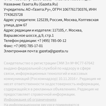
Название:
Газета.Ru
(Gazeta.Ru)
Учредитель:
АО «Газета.Ру»
, ОГРН 1067761730376, ИНН
7743625728
Адрес учредителя: 125239, Россия, Москва, Коптевская
улица, дом 67
Адрес редакции и издателя:
117105
, г.
Москва
,
Варшавское шоссе, д.9, стр.1
Телефон редакции:
+7 (495) 785-00-12
Факс:
+7 (495) 785-17-01
Электронная почта:
gazeta@gazeta.ru
Свидетельство о регистрации СМИ Эл № ФС77-67642
выдано федеральной службой по надзору в сфере
связи, информационных технологий и массовых
коммуникаций (Роскомнадзор) 10.11.2016 г. Редакция не
несет ответственности за достоверность информации,
содержащейся в рекламных объявлениях. Редакция не
предоставляет справочной информации.
Информация об ограничениях
На информационном ресурсе применяются