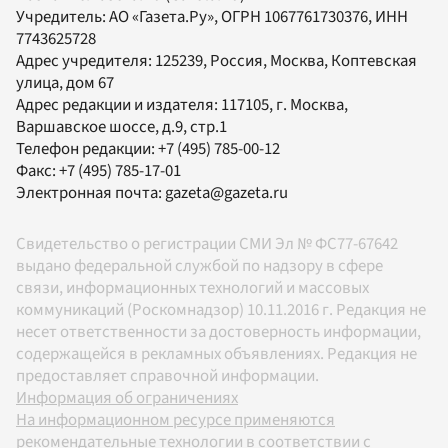
Учредитель:
АО «Газета.Ру»
, ОГРН 1067761730376, ИНН
7743625728
Адрес учредителя: 125239, Россия, Москва, Коптевская
улица, дом 67
Адрес редакции и издателя:
117105
, г.
Москва
,
Варшавское шоссе, д.9, стр.1
Телефон редакции:
+7 (495) 785-00-12
Факс:
+7 (495) 785-17-01
Электронная почта:
gazeta@gazeta.ru
Свидетельство о регистрации СМИ Эл № ФС77-67642
выдано федеральной службой по надзору в сфере
связи, информационных технологий и массовых
коммуникаций (Роскомнадзор) 10.11.2016 г. Редакция не
несет ответственности за достоверность информации,
содержащейся в рекламных объявлениях. Редакция не
предоставляет справочной информации.
Информация об ограничениях
На информационном ресурсе применяются
рекомендательные технологии в соответствии с