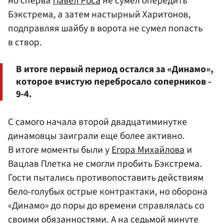
но сперва
Павел Роса
не сумел опередить
Бэкстрема, а затем настырный Харитонов,
подправляя шайбу в ворота не сумел попасть
в створ.
В итоге первый период остался за «Динамо»,
которое вчистую перебросало соперников -
9-4.
С самого начала второй двадцатиминутке
динамовцы заиграли еще более активно.
В итоге моменты были у
Егора Михайлова
и
Вацлав Плетка не смогли пробить Бэкстрема.
Гости пытались противопоставить действиям
бело-голубых острые контрактаки, но оборона
«Динамо» до поры до времени справлялась со
своими обязанностями. А на седьмой минуте