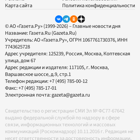
Карта сайта
Политика конфиденциальности
© АО «Газета.Ру» (1999-2026) – Главные новости дня
Название:
Газета.Ru
(Gazeta.Ru)
Учредитель:
АО «Газета.Ру»
, ОГРН 1067761730376, ИНН
7743625728
Адрес учредителя: 125239, Россия, Москва, Коптевская
улица, дом 67
Адрес редакции и издателя:
117105
, г.
Москва
,
Варшавское шоссе, д.9, стр.1
Телефон редакции:
+7 (495) 785-00-12
Факс:
+7 (495) 785-17-01
Электронная почта:
gazeta@gazeta.ru
Свидетельство о регистрации СМИ Эл № ФС77-67642
выдано федеральной службой по надзору в сфере
связи, информационных технологий и массовых
коммуникаций (Роскомнадзор) 10.11.2016 г. Редакция не
несет ответственности за достоверность информации,