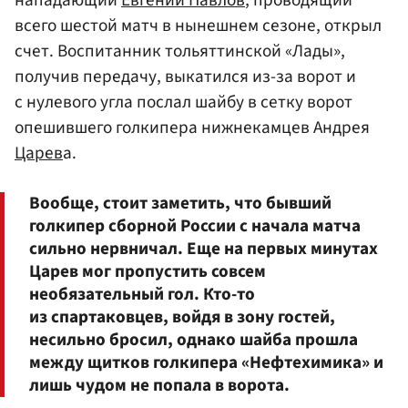
нападающий
Евгений Павлов
, проводящий
всего шестой матч в нынешнем сезоне, открыл
счет. Воспитанник тольяттинской «Лады»,
получив передачу, выкатился из-за ворот и
с нулевого угла послал шайбу в сетку ворот
опешившего голкипера нижнекамцев Андрея
Царев
а.
Вообще, стоит заметить, что бывший
голкипер сборной России с начала матча
сильно нервничал. Еще на первых минутах
Царев мог пропустить совсем
необязательный гол. Кто-то
из спартаковцев, войдя в зону гостей,
несильно бросил, однако шайба прошла
между щитков голкипера «Нефтехимика» и
лишь чудом не попала в ворота.