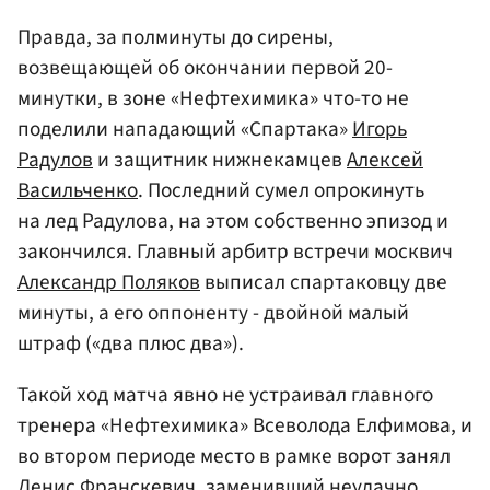
Правда, за полминуты до сирены,
возвещающей об окончании первой 20-
минутки, в зоне «Нефтехимика» что-то не
поделили нападающий «Спартака»
Игорь
Радулов
и защитник нижнекамцев
Алексей
Васильченко
. Последний сумел опрокинуть
на лед Радулова, на этом собственно эпизод и
закончился. Главный арбитр встречи москвич
Александр Поляков
выписал спартаковцу две
минуты, а его оппоненту - двойной малый
штраф («два плюс два»).
Такой ход матча явно не устраивал главного
тренера «Нефтехимика» Всеволода Елфимова, и
во втором периоде место в рамке ворот занял
Денис
Франскевич
, заменивший неудачно