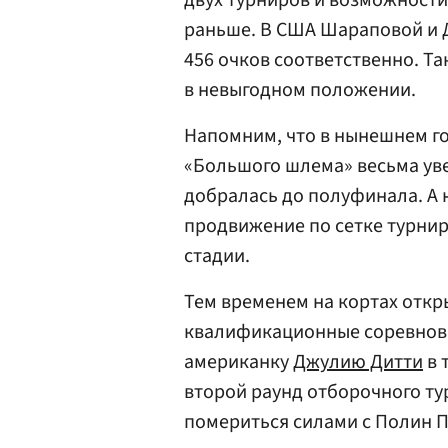
двух турниров и возможности
раньше. В США Шараповой и Д
456 очков соответственно. Т
в невыгодном положении.
Напомним, что в нынешнем го
«Большого шлема» весьма уве
добралась до полуфинала. А 
продвижение по сетке турни
стадии.
Тем временем на кортах отк
квалификационные соревнов
американку
Джулию Дитти
в т
второй раунд отборочного ту
помериться силами с Полин 