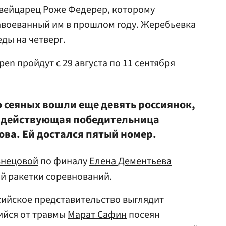
швейцарец
Роже Федерер
, которому
авоеванный им в прошлом году. Жеребьевка
еды на четверг.
n пройдут с 29 августа по 11 сентября
о сеяных вошли еще девять россиянок,
и действующая победительница
ова. Ей достался пятый номер.
знецовой
по финалу
Елена Дементьева
ой ракетки соревнований.
сийское представительство выглядит
ийся от травмы
Марат Сафин
посеян