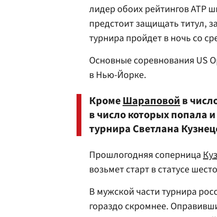
лидер обоих рейтингов АТР 
предстоит защищать титул, з
турнира пройдет в ночь со ср
Основные соревнования US Ope
в Нью-Йорке.
Кроме
Шараповой
в числ
в число которых попала 
турнира Светлана Кузнец
Прошлогодняя соперница
Ку
возьмет старт в статусе шест
В мужской части турнира рос
гораздо скромнее. Оправивш