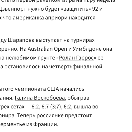
 стать первой ракеткой мира на пару недель
эвенпорт нужно будет «защитить» 92 и
ак что американка априори находится
ду Шарапова выступает на турнирах
ренно. На Australian Open и Уимблдоне она
на нелюбимом грунте «
Ролан Гаррос
» ее
ра остановилось на четвертьфинальной
рытого чемпионата США начались
ания.
Галина Воскобоева
, обыграв
рех сетах — 6:2, 6:7 (3:7), 6:2, вышла во
рнира. Теперь россиянке предстоит
Перментье из Франции.