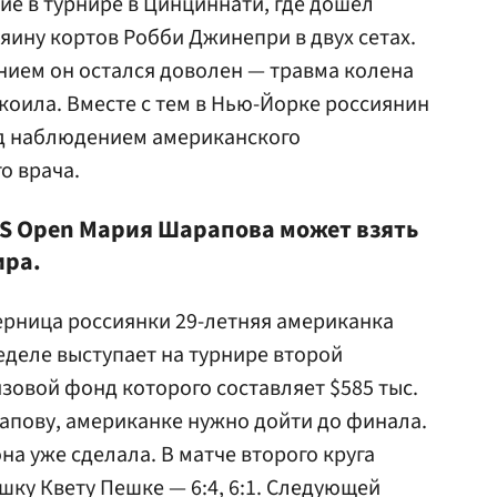
ие в турнире в Цинциннати, где дошел
озяину кортов Робби Джинепри в двух сетах.
нием он остался доволен — травма колена
коила. Вместе с тем в Нью-Йорке россиянин
од наблюдением американского
о врача.
 US Open Мария Шарапова может взять
ира.
перница россиянки 29-летняя американка
еделе выступает на турнире второй
зовой фонд которого составляет $585 тыс.
апову, американке нужно дойти до финала.
на уже сделала. В матче второго круга
шку Квету Пешке — 6:4, 6:1. Следующей