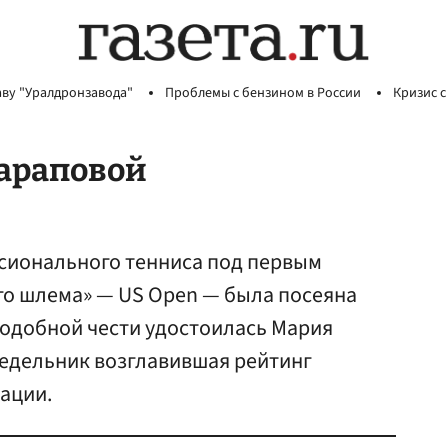
аву "Уралдронзавода"
Проблемы с бензином в России
Кризис с
араповой
сионального тенниса под первым
о шлема» — US Open — была посеяна
Подобной чести удостоилась Мария
едельник возглавившая рейтинг
ации.