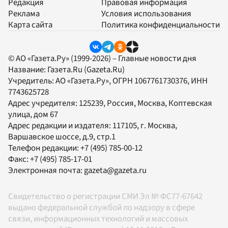
Редакция
Правовая информация
Реклама
Условия использования
Карта сайта
Политика конфиденциальности
© АО «Газета.Ру» (1999-2026) – Главные новости дня
Название:
Газета.Ru
(Gazeta.Ru)
Учредитель:
АО «Газета.Ру»
, ОГРН 1067761730376, ИНН
7743625728
Адрес учредителя: 125239, Россия, Москва, Коптевская
улица, дом 67
Адрес редакции и издателя:
117105
, г.
Москва
,
Варшавское шоссе, д.9, стр.1
Телефон редакции:
+7 (495) 785-00-12
Факс:
+7 (495) 785-17-01
Электронная почта:
gazeta@gazeta.ru
Свидетельство о регистрации СМИ Эл № ФС77-67642
выдано федеральной службой по надзору в сфере
связи, информационных технологий и массовых