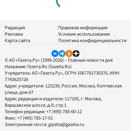
Редакция
Правовая информация
Реклама
Условия использования
Карта сайта
Политика конфиденциальности
© АО «Газета.Ру» (1999-2026) – Главные новости дня
Название:
Газета.Ru
(Gazeta.Ru)
Учредитель:
АО «Газета.Ру»
, ОГРН 1067761730376, ИНН
7743625728
Адрес учредителя: 125239, Россия, Москва, Коптевская
улица, дом 67
Адрес редакции и издателя:
117105
, г.
Москва
,
Варшавское шоссе, д.9, стр.1
Телефон редакции:
+7 (495) 785-00-12
Факс:
+7 (495) 785-17-01
Электронная почта:
gazeta@gazeta.ru