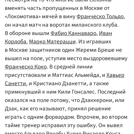
вменять часть пропущенных в Москве от
«Локомотива» мячей в вину
Франческо Тольдо
,
он начал матч на воротах миланского клуба.
В обороне вышли
Фабио Каннаваро
,
Иван
Кордоба
,
Марко Матерацци
. Из игравших
в Москве защитников один Жереми Бреше не
вышел на поле, уступив место выздоровевшему
Франческо Коко
. В средней линии
присутствовали и Маттиас Альмейда, и
Хавьер
Санетти
, и Кристиано Дзанетти, а также
примкнувший к ним Кили Гонсалес. Последний
оказался на поле потому, что Дзаккерони, или
Дзак, как его называют, принял решение
играть с одним форвардом. Впрочем, во втором
тайме тренер исправил эту ошибку. Он вывел
вместо Альваро Рекобы Хулио
Рикардо Круса