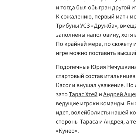
и тогда был обыгран другой и
К сожалению, первый матч м
Трибуны УСЗ «Дружба», вмеща
заполнены наполовину, хотя 
По крайней мере, по сюжету 
игре можно поставить высши
Подопечные Юрия Нечушкина 
стартовый состав итальянцев
Касоли внушал уважение. Но 
зато
Тарас Хтей
и
Андрей Аще
ведущие игроки команды. Быст
идет, волейболисты нашей ко
стороны Тараса и Андрея, а т
«Кунео».