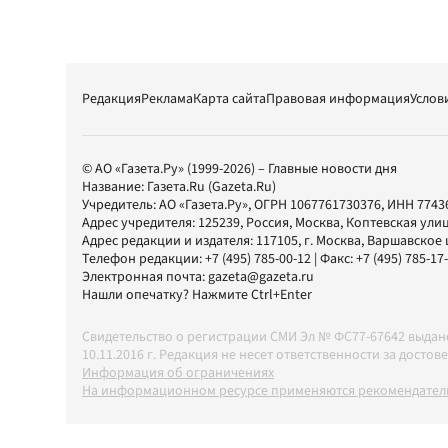
Редакция
Реклама
Карта сайта
Правовая информация
Услов
© АО «Газета.Ру» (1999-2026) – Главные новости дня
Название:
Газета.Ru
(Gazeta.Ru)
Учредитель:
АО «Газета.Ру»
, ОГРН 1067761730376, ИНН 7743
Адрес учредителя: 125239, Россия, Москва, Коптевская улиц
Адрес редакции и издателя:
117105
, г.
Москва
,
Варшавское шо
Телефон редакции:
+7 (495) 785-00-12
| Факс:
+7 (495) 785-17
Электронная почта:
gazeta@gazeta.ru
Нашли опечатку? Нажмите Ctrl+Enter
Свидетельство о регистрации СМИ Эл № ФС77-67642 выда
10.11.2016 г. Редакция не несет ответственности за дос
Информация об ограничениях
На информационном ресурсе применяются рекомендатель