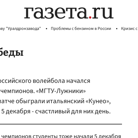
аву "Уралдронзавода"
Проблемы с бензином в России
Кризис с
обеды
оссийского волейбола начался
 чемпионов. «МГТУ-Лужники»
атче обыграли итальянский «Кунео»,
5 декабря - счастливый для них день.
 чемпионов студенты тоже начали 5 декабря