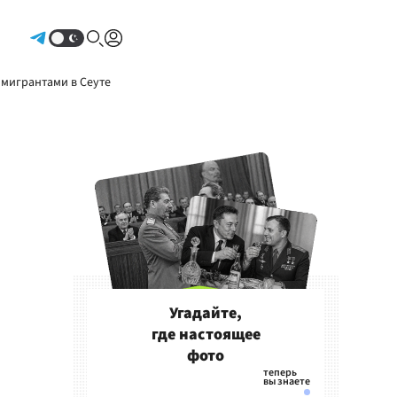
Авторизоваться
 мигрантами в Сеуте
Угадайте,
где настоящее
фото