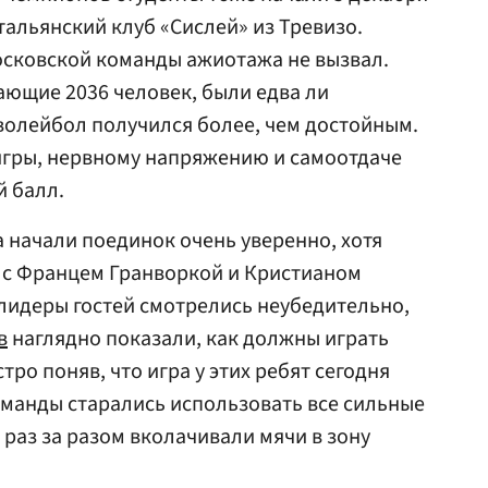
тальянский клуб «Сислей» из Тревизо.
осковской команды ажиотажа не вызвал.
ющие 2036 человек, были едва ли
волейбол получился более, чем достойным.
игры, нервному напряжению и самоотдаче
й балл.
начали поединок очень уверенно, хотя
 с Францем Гранворкой и Кристианом
лидеры гостей смотрелись неубедительно,
в
наглядно показали, как должны играть
ро поняв, что игра у этих ребят сегодня
манды старались использовать все сильные
е раз за разом вколачивали мячи в зону