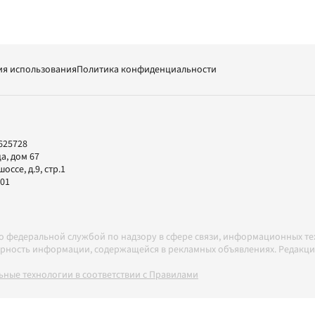
ия использования
Политика конфиденциальности
625728
а, дом 67
ссе, д.9, стр.1
-01
но федеральной службой по надзору в сфере связи, информационных т
товерность информации, содержащейся в рекламных объявлениях. Редак
ные технологии в соответствии с Правилами