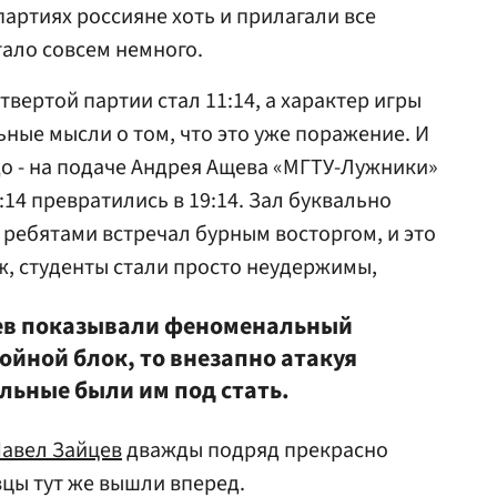
 партиях россияне хоть и прилагали все
тало совсем немного.
етвертой партии стал 11:14, а характер игры
ьные мысли о том, что это уже поражение. И
о - на подаче Андрея Ащева «МГТУ-Лужники»
:14 превратились в 19:14. Зал буквально
ребятами встречал бурным восторгом, и это
ж, студенты стали просто неудержимы,
щев показывали феноменальный
ойной блок, то внезапно атакуя
льные были им под стать.
авел Зайцев
дважды подряд прекрасно
вцы тут же вышли вперед.