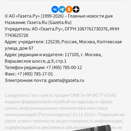
© АО «Газета.Ру» (1999-2026) – Главные новости дня
Название:
Газета.Ru
(Gazeta.Ru)
Учредитель:
АО «Газета.Ру»
, ОГРН 1067761730376, ИНН
7743625728
Адрес учредителя: 125239, Россия, Москва, Коптевская
улица, дом 67
Адрес редакции и издателя:
117105
, г.
Москва
,
Варшавское шоссе, д.9, стр.1
Телефон редакции:
+7 (495) 785-00-12
Факс:
+7 (495) 785-17-01
Электронная почта:
gazeta@gazeta.ru
Свидетельство о регистрации СМИ Эл № ФС77-67642
выдано федеральной службой по надзору в сфере
связи, информационных технологий и массовых
коммуникаций (Роскомнадзор) 10.11.2016 г. Редакция не
несет ответственности за достоверность информации,
содержащейся в рекламных объявлениях. Редакция не