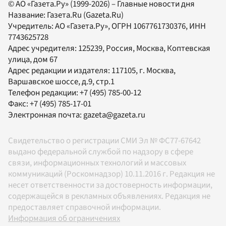
© АО «Газета.Ру» (1999-2026) – Главные новости дня
Название:
Газета.Ru
(Gazeta.Ru)
Учредитель:
АО «Газета.Ру»
, ОГРН 1067761730376, ИНН
7743625728
Адрес учредителя: 125239, Россия, Москва, Коптевская
улица, дом 67
Адрес редакции и издателя:
117105
, г.
Москва
,
Варшавское шоссе, д.9, стр.1
Телефон редакции:
+7 (495) 785-00-12
Факс:
+7 (495) 785-17-01
Электронная почта:
gazeta@gazeta.ru
Свидетельство о регистрации СМИ Эл № ФС77-67642
выдано федеральной службой по надзору в сфере
связи, информационных технологий и массовых
коммуникаций (Роскомнадзор) 10.11.2016 г. Редакция не
несет ответственности за достоверность информации,
содержащейся в рекламных объявлениях. Редакция не
предоставляет справочной информации.
Информация об ограничениях