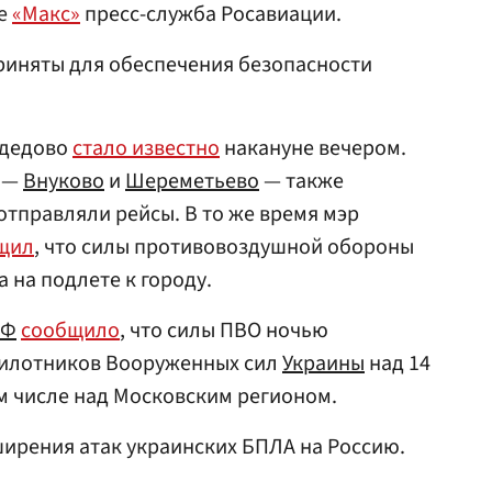
ре
«Макс»
пресс-служба Росавиации.
риняты для обеспечения безопасности
одедово
стало известно
накануне вечером.
ы —
Внуково
и
Шереметьево
— также
отправляли рейсы. В то же время мэр
щил
, что силы противовоздушной обороны
 на подлете к городу.
РФ
сообщило
, что силы ПВО ночью
пилотников Вооруженных сил
Украины
над 14
м числе над Московским регионом.
ирения атак украинских БПЛА на Россию.