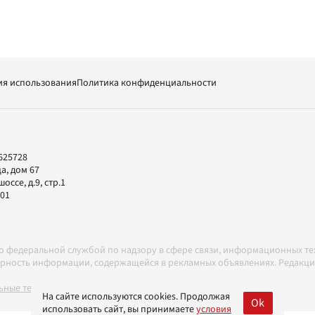
ия использования
Политика конфиденциальности
625728
а, дом 67
ссе, д.9, стр.1
-01
но федеральной службой по надзору в сфере связи, информационных т
товерность информации, содержащейся в рекламных объявлениях. Редак
ные технологии в соответствии с Правилами
На сайте используются cookies. Продолжая
Ok
использовать сайт, вы принимаете
условия