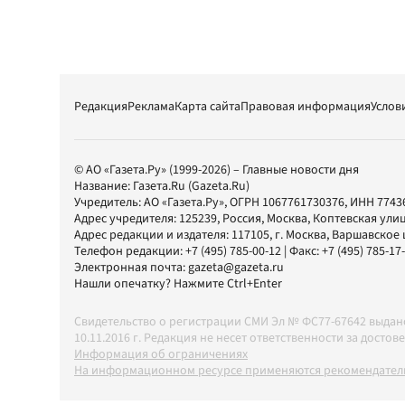
Редакция
Реклама
Карта сайта
Правовая информация
Услов
© АО «Газета.Ру» (1999-2026) – Главные новости дня
Название:
Газета.Ru
(Gazeta.Ru)
Учредитель:
АО «Газета.Ру»
, ОГРН 1067761730376, ИНН 7743
Адрес учредителя: 125239, Россия, Москва, Коптевская улиц
Адрес редакции и издателя:
117105
, г.
Москва
,
Варшавское шо
Телефон редакции:
+7 (495) 785-00-12
| Факс:
+7 (495) 785-17
Электронная почта:
gazeta@gazeta.ru
Нашли опечатку? Нажмите Ctrl+Enter
Свидетельство о регистрации СМИ Эл № ФС77-67642 выда
10.11.2016 г. Редакция не несет ответственности за дос
Информация об ограничениях
На информационном ресурсе применяются рекомендатель