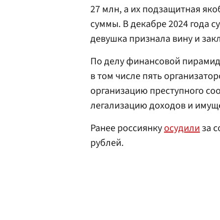
27 млн, а их подзащитная як
суммы. В декабре 2024 года с
девушка признала вину и зак
По делу финансовой пирамиды
в том числе пять организато
организацию преступного со
легализацию доходов и имуще
Ранее россиянку
осудили
за с
рублей.