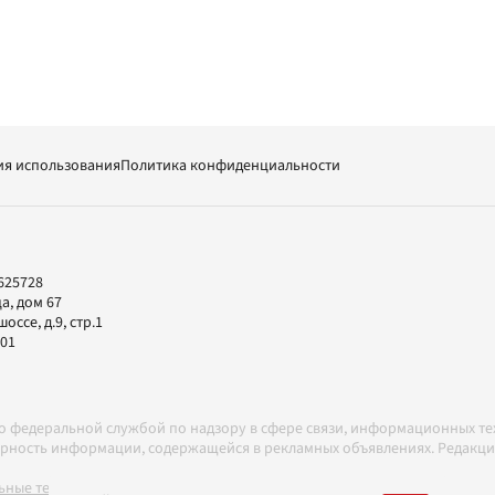
ия использования
Политика конфиденциальности
625728
а, дом 67
ссе, д.9, стр.1
-01
но федеральной службой по надзору в сфере связи, информационных т
товерность информации, содержащейся в рекламных объявлениях. Редак
ные технологии в соответствии с Правилами