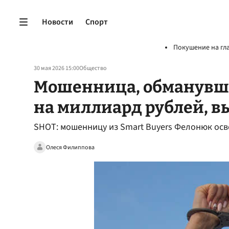
Новости
Спорт
Покушение на гл
30 мая 2026 15:00
Общество
Мошенница, обманувша
на миллиард рублей, в
SHOT: мошенницу из Smart Buyers Фелонюк ос
Олеся Филиппова