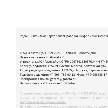
Редакция
Реклама
Карта сайта
Правовая информация
Услов
© АО «Газета.Ру» (1999-2026) – Главные новости дня
Название:
Газета.Ru
(Gazeta.Ru)
Учредитель:
АО «Газета.Ру»
, ОГРН 1067761730376, ИНН 7743
Адрес учредителя: 125239, Россия, Москва, Коптевская улиц
Адрес редакции и издателя:
117105
, г.
Москва
,
Варшавское шо
Телефон редакции:
+7 (495) 785-00-12
| Факс:
+7 (495) 785-17
Электронная почта:
gazeta@gazeta.ru
Нашли опечатку? Нажмите Ctrl+Enter
Свидетельство о регистрации СМИ Эл № ФС77-67642 выда
10.11.2016 г. Редакция не несет ответственности за дос
Информация об ограничениях
На информационном ресурсе применяются рекомендатель