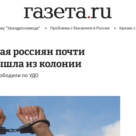
аву "Уралдронзавода"
Проблемы с бензином в России
Кризис с
я россиян почти
ышла из колонии
вободили по УДО