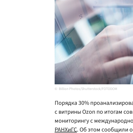
Billion Photos/Shutterstock/FOTODOM
Порядка 30% проанализирова
с витрины Ozon по итогам со
мониторингу с международно
РАНХиГС
. Об этом сообщили 