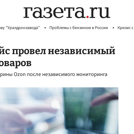
аву "Уралдронзавода"
Проблемы с бензином в России
Кризис с
йс провел независимый
оваров
трины Ozon после независимого мониторинга