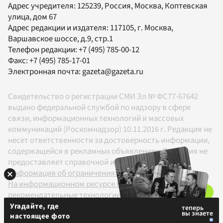
Адрес учредителя: 125239, Россия, Москва, Коптевская
улица, дом 67
Адрес редакции и издателя:
117105
, г.
Москва
,
Варшавское шоссе, д.9, стр.1
Телефон редакции:
+7 (495) 785-00-12
Факс:
+7 (495) 785-17-01
Электронная почта:
gazeta@gazeta.ru
Свидетельство о регистрации СМИ Эл № ФС77-67642
выдано федеральной службой по надзору в сфере
связи, информационных технологий и массовых
коммуникаций (Роскомнадзор) 10.11.2016 г. Редакция не
несет ответственности за достоверность информации,
содержащейся в рекламных объявлениях. Редакция не
предоставляет справочной информации.
Информация об ограничениях
На информационном ресурсе применяются
рекомендательные технологии в соответствии с
Правилами
Угадайте, где
настоящее фото
18+