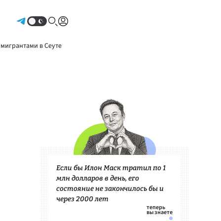
Авторизоваться
 мигрантами в Сеуте
Если бы Илон Маск тратил по 1
млн долларов в день, его
состояние не закончилось бы и
через 2000 лет