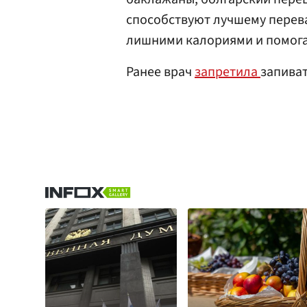
способствуют лучшему перев
лишними калориями и помога
Ранее врач
запретила
запива