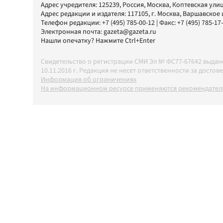
Адрес учредителя: 125239, Россия, Москва, Коптевская улиц
Адрес редакции и издателя:
117105
, г.
Москва
,
Варшавское шо
Телефон редакции:
+7 (495) 785-00-12
| Факс:
+7 (495) 785-17
Электронная почта:
gazeta@gazeta.ru
Нашли опечатку? Нажмите Ctrl+Enter
Свидетельство о регистрации СМИ Эл № ФС77-67642 выда
10.11.2016 г. Редакция не несет ответственности за дос
Информация об ограничениях
На информационном ресурсе применяются рекомендатель