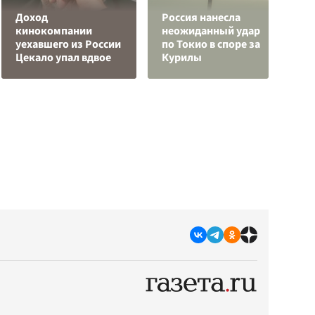
Доход
Россия нанесла
кинокомпании
неожиданный удар
У
уехавшего из России
по Токио в споре за
Е
Цекало упал вдвое
Курилы
в