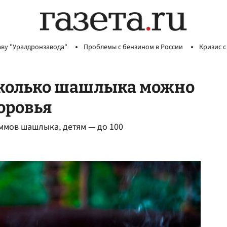
аву "Уралдронзавода"
Проблемы с бензином в России
Кризис с
сколько шашлыка можно
доровья
ммов шашлыка, детям — до 100