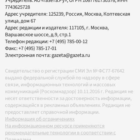
Учредитель:
АО «Газета.Ру»
, ОГРН 1067761730376, ИНН
7743625728
Адрес учредителя: 125239, Россия, Москва, Коптевская
улица, дом 67
Адрес редакции и издателя:
117105
, г.
Москва
,
Варшавское шоссе, д.9, стр.1
Телефон редакции:
+7 (495) 785-00-12
Факс:
+7 (495) 785-17-01
Электронная почта:
gazeta@gazeta.ru
Свидетельство о регистрации СМИ Эл № ФС77-67642
выдано федеральной службой по надзору в сфере
связи, информационных технологий и массовых
коммуникаций (Роскомнадзор) 10.11.2016 г. Редакция не
несет ответственности за достоверность информации,
содержащейся в рекламных объявлениях. Редакция не
предоставляет справочной информации.
Информация об ограничениях
На информационном ресурсе применяются
рекомендательные технологии в соответствии с
Правилами