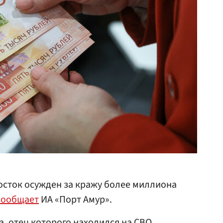
осток осужден за кражу более миллиона
сообщает
ИА «Порт Амур».
а, отец которого находился на СВО.