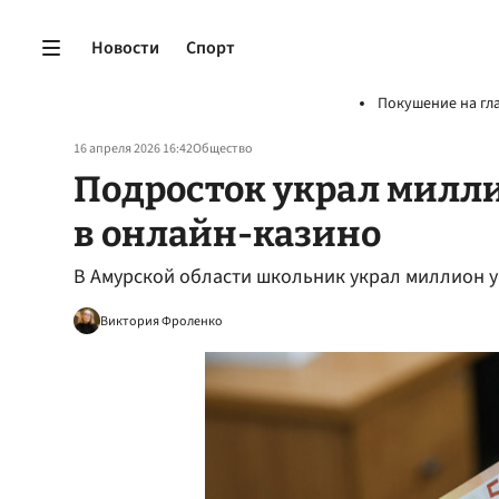
Новости
Спорт
Покушение на гл
16 апреля 2026 16:42
Общество
Подросток украл милли
в онлайн-казино
В Амурской области школьник украл миллион у 
Виктория Фроленко