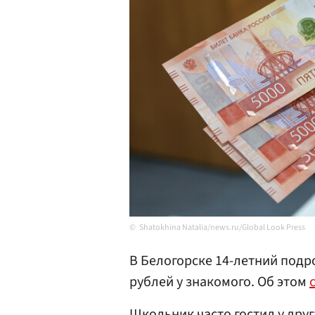
Shatokhina Natalia/news.ru/Global Look Press
В Белогорске 14-летний подр
рублей у знакомого. Об этом
Школьник часто гостил у друг