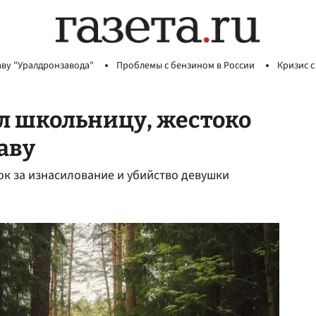
аву "Уралдронзавода"
Проблемы с бензином в России
Кризис с
л школьницу, жестоко
наву
к за изнасилование и убийство девушки