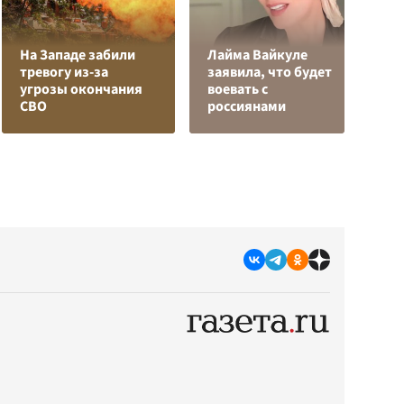
На Западе забили
Лайма Вайкуле
тревогу из-за
заявила, что будет
Р
угрозы окончания
воевать с
з
СВО
россиянами
с