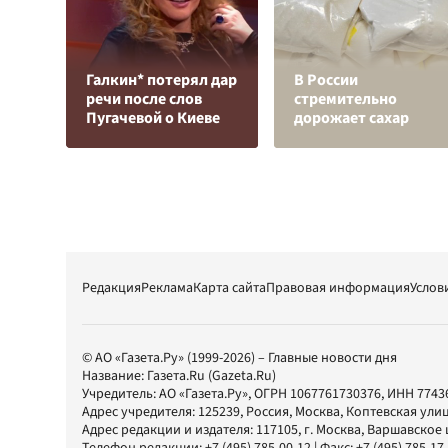
Галкин* потерял дар
В России
речи после слов
стремительно
Пугачевой о Киеве
дорожает сахар
Редакция
Реклама
Карта сайта
Правовая информация
Услов
© АО «Газета.Ру» (1999-2026) – Главные новости дня
Название:
Газета.Ru
(Gazeta.Ru)
Учредитель:
АО «Газета.Ру»
, ОГРН 1067761730376, ИНН 7743
Адрес учредителя: 125239, Россия, Москва, Коптевская улиц
Адрес редакции и издателя:
117105
, г.
Москва
,
Варшавское шо