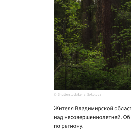
Shutterstock/Lena_Sokolova
Жителя Владимирской област
над несовершеннолетней. Об
по региону.