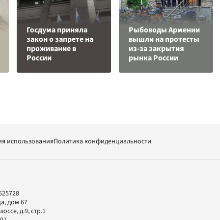
Госдума приняла
Рыбоводы Армении
закон о запрете на
вышли на протесты
проживание в
из-за закрытия
России
рынка России
ия использования
Политика конфиденциальности
625728
а, дом 67
ссе, д.9, стр.1