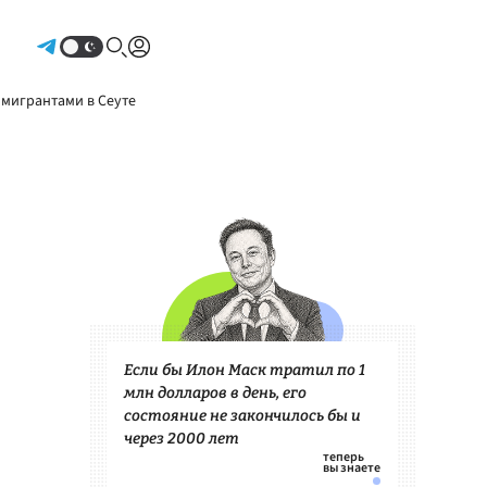
Авторизоваться
 мигрантами в Сеуте
Если бы Илон Маск тратил по 1
млн долларов в день, его
состояние не закончилось бы и
через 2000 лет