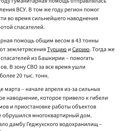
4 году гуманитарная помощь отправлялась
ления ВСУ. В том же году регион помог
сти во время сильнейшего наводнения
отой спасателей.
арная помощь общим весом в 43 тонны
 от землетрясения
Турцию
и
Сирию
. Тогда же
 спасателей из Башкирии – помогать
ов. В зону СВО за все время ушли
олее 20 тыс. тонн.
е марта – начале апреля из-за сильных
е наводнение, которое привело к гибели
мов и приостановке работы объектов
е обрушился многоквартирный дом.
ало дамбу Геджухского водохранилищ –