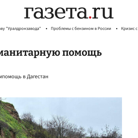
аву "Уралдронзавода"
Проблемы с бензином в России
Кризис с
уманитарную помощь
мпомощь в Дагестан