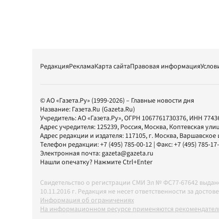
Редакция
Реклама
Карта сайта
Правовая информация
Услов
© АО «Газета.Ру» (1999-2026) – Главные новости дня
Название:
Газета.Ru
(Gazeta.Ru)
Учредитель:
АО «Газета.Ру»
, ОГРН 1067761730376, ИНН 7743
Адрес учредителя: 125239, Россия, Москва, Коптевская улиц
Адрес редакции и издателя:
117105
, г.
Москва
,
Варшавское шо
Телефон редакции:
+7 (495) 785-00-12
| Факс:
+7 (495) 785-17
Электронная почта:
gazeta@gazeta.ru
Нашли опечатку? Нажмите Ctrl+Enter
Свидетельство о регистрации СМИ Эл № ФС77-67642 выда
10.11.2016 г. Редакция не несет ответственности за дос
Информация об ограничениях
На информационном ресурсе применяются рекомендатель