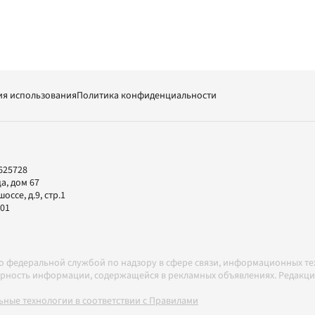
ия использования
Политика конфиденциальности
625728
а, дом 67
ссе, д.9, стр.1
-01
но федеральной службой по надзору в сфере связи, информационных т
товерность информации, содержащейся в рекламных объявлениях. Редак
ные технологии в соответствии с Правилами