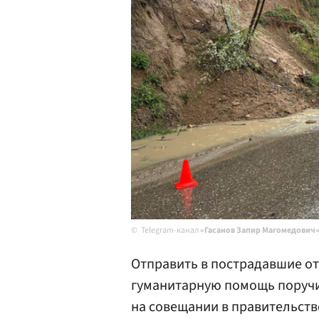
Telegram-канал
«Гасанов Запир Магомедович
Отправить в пострадавшие о
гуманитарную помощь поруч
на совещании в правительств