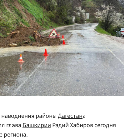
»
т наводнения районы
Дагестан
а
ил глава
Башкирии
Радий Хабиров сегодня
е региона.