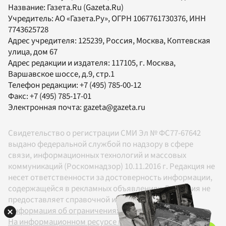
Название:
Газета.Ru
(Gazeta.Ru)
Учредитель:
АО «Газета.Ру»
, ОГРН 1067761730376, ИНН
7743625728
Адрес учредителя: 125239, Россия, Москва, Коптевская
улица, дом 67
Адрес редакции и издателя:
117105
, г.
Москва
,
Варшавское шоссе, д.9, стр.1
Телефон редакции:
+7 (495) 785-00-12
Факс:
+7 (495) 785-17-01
Электронная почта:
gazeta@gazeta.ru
Свидетельство о регистрации СМИ Эл № ФС77-67642
выдано федеральной службой по надзору в сфере
связи, информационных технологий и массовых
коммуникаций (Роскомнадзор) 10.11.2016 г. Редакция не
несет ответственности за достоверность информации,
содержащейся в рекламных объявлениях. Редакция не
предоставляет справочной информации.
Информация об ограничениях
На информационном ресурсе применяются