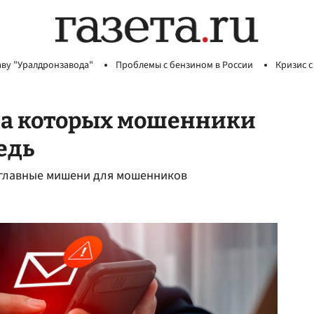
аву "Уралдронзавода"
Проблемы с бензином в России
Кризис с
на которых мошенники
едь
— главные мишени для мошенников