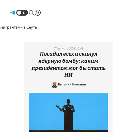
Авторизоваться
 мигрантами в Сеуте
07 августа 2026, 10:43
Посадил всех и скинул
ядерную бомбу: каким
президентом мог бы стать
ИИ
Виталий Рюмшин