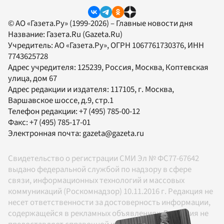
© АО «Газета.Ру» (1999-2026) – Главные новости дня
Название:
Газета.Ru
(Gazeta.Ru)
Учредитель:
АО «Газета.Ру»
, ОГРН 1067761730376, ИНН
7743625728
Адрес учредителя: 125239, Россия, Москва, Коптевская
улица, дом 67
Адрес редакции и издателя:
117105
, г.
Москва
,
Варшавское шоссе, д.9, стр.1
Телефон редакции:
+7 (495) 785-00-12
Факс:
+7 (495) 785-17-01
Электронная почта:
gazeta@gazeta.ru
Свидетельство о регистрации СМИ Эл № ФС77-67642
выдано федеральной службой по надзору в сфере
связи, информационных технологий и массовых
коммуникаций (Роскомнадзор) 10.11.2016 г. Редакция не
несет ответственности за достоверность информации,
содержащейся в рекламных объявлениях. Редакция не