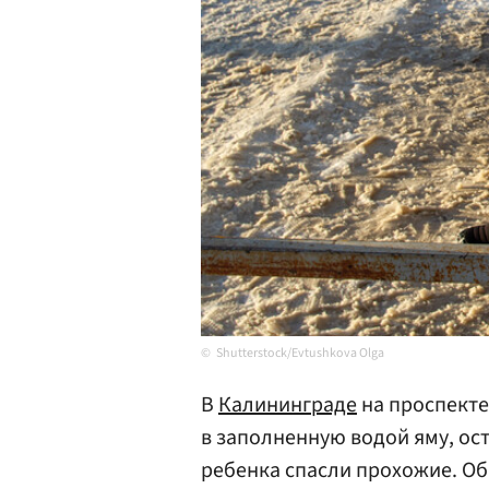
Shutterstock/Evtushkova Olga
В
Калининграде
на проспекте
в заполненную водой яму, ос
ребенка спасли прохожие. О