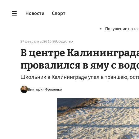
Новости
Спорт
Покушение на гл
27 февраля 2026 15:36
Общество
В центре Калининград
провалился в яму с вод
Школьник в Калининграде упал в траншею, ос
Виктория Фроленко