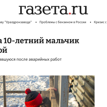
аву "Уралдронзавода"
Проблемы с бензином в России
Кризис с
а 10-летний мальчик
ой
тавшуюся после аварийных работ