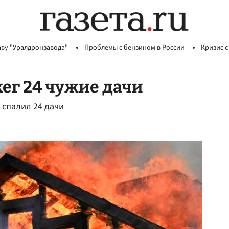
аву "Уралдронзавода"
Проблемы с бензином в России
Кризис с
жег 24 чужие дачи
 спалил 24 дачи