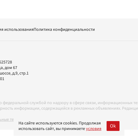
ия использования
Политика конфиденциальности
625728
а, дом 67
ссе, д.9, стр.1
-01
но федеральной службой по надзору в сфере связи, информационных т
товерность информации, содержащейся в рекламных объявлениях. Редак
ные технологии в соответствии с Правилами
На сайте используются cookies. Продолжая
Ok
использовать сайт, вы принимаете
условия