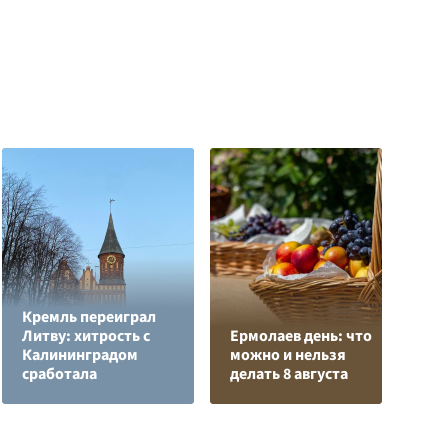
Кремль переиграл
Н
Литву: хитрость с
Ермолаев день: что
т
Калининградом
можно и нельзя
у
сработала
делать 8 августа
С