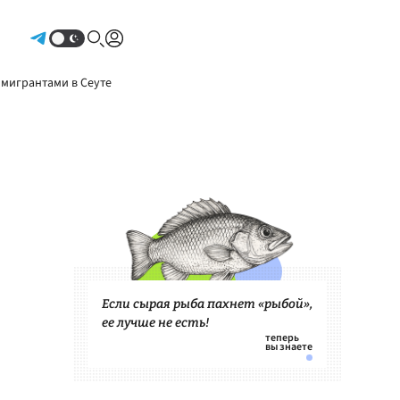
Авторизоваться
 мигрантами в Сеуте
Если сырая рыба пахнет «рыбой»,
ее лучше не есть!