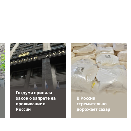
Госдума приняла
закон о запрете на
В России
проживание в
стремительно
России
дорожает сахар