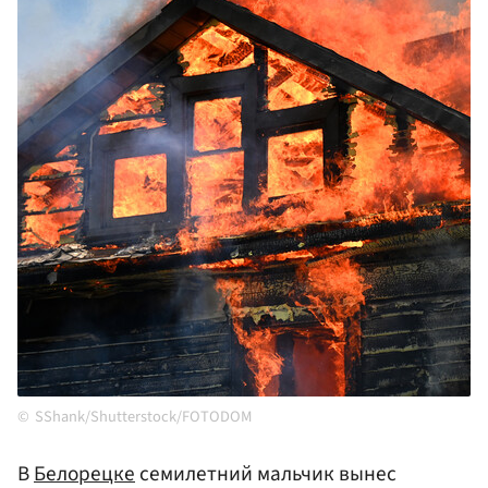
SShank/Shutterstock/FOTODOM
В
Белорецке
семилетний мальчик вынес