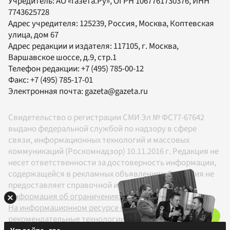
Учредитель:
АО «Газета.Ру»
, ОГРН 1067761730376, ИНН
7743625728
Адрес учредителя: 125239, Россия, Москва, Коптевская
улица, дом 67
Адрес редакции и издателя:
117105
, г.
Москва
,
Варшавское шоссе, д.9, стр.1
Телефон редакции:
+7 (495) 785-00-12
Факс:
+7 (495) 785-17-01
Электронная почта:
gazeta@gazeta.ru
Свидетельство о регистрации СМИ Эл № ФС77-67642
выдано федеральной службой по надзору в сфере
связи, информационных технологий и массовых
коммуникаций (Роскомнадзор) 10.11.2016 г. Редакция не
несет ответственности за достоверность информации,
содержащейся в рекламных объявлениях. Редакция не
предоставляет справочной информации.
Информация об ограничениях
На информационном ресурсе применяются
рекомендательные технологии в соответствии с