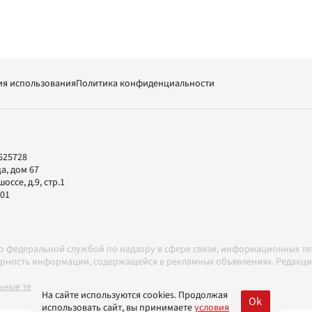
ия использования
Политика конфиденциальности
625728
а, дом 67
ссе, д.9, стр.1
-01
но федеральной службой по надзору в сфере связи, информационных т
товерность информации, содержащейся в рекламных объявлениях. Редак
ные технологии в соответствии с Правилами
На сайте используются cookies. Продолжая
Ok
использовать сайт, вы принимаете
условия