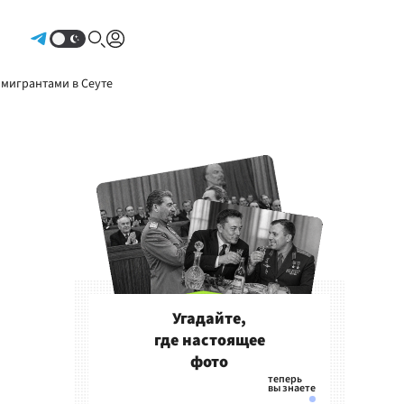
Авторизоваться
 мигрантами в Сеуте
Угадайте,
где настоящее
фото