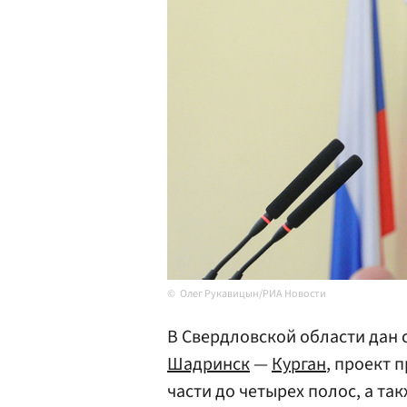
Олег Рукавицын/РИА Новости
В Свердловской области дан 
Шадринск
—
Курган
, проект 
части до четырех полос, а та