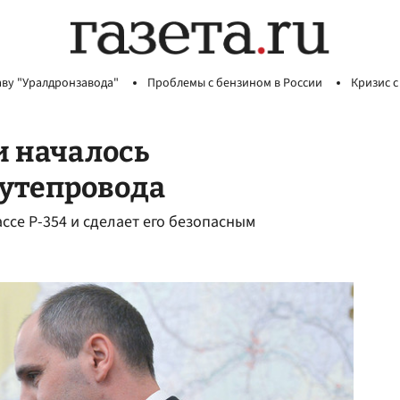
аву "Уралдронзавода"
Проблемы с бензином в России
Кризис с
и началось
путепровода
ссе Р-354 и сделает его безопасным