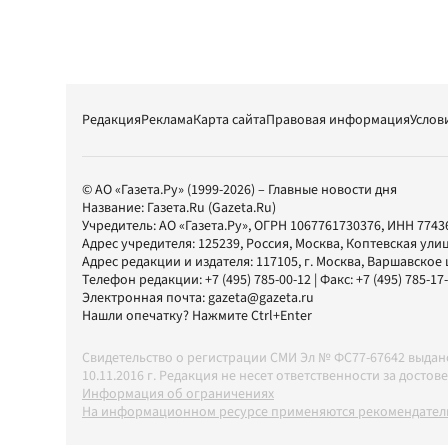
Редакция
Реклама
Карта сайта
Правовая информация
Услов
© АО «Газета.Ру» (1999-2026) – Главные новости дня
Название:
Газета.Ru
(Gazeta.Ru)
Учредитель:
АО «Газета.Ру»
, ОГРН 1067761730376, ИНН 7743
Адрес учредителя: 125239, Россия, Москва, Коптевская улиц
Адрес редакции и издателя:
117105
, г.
Москва
,
Варшавское шо
Телефон редакции:
+7 (495) 785-00-12
| Факс:
+7 (495) 785-17
Электронная почта:
gazeta@gazeta.ru
Нашли опечатку? Нажмите Ctrl+Enter
Свидетельство о регистрации СМИ Эл № ФС77-67642 выда
10.11.2016 г. Редакция не несет ответственности за дос
Информация об ограничениях
На информационном ресурсе применяются рекомендатель