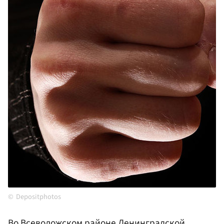
Depositphotos
Во
Всеволожском
районе Ленинградской