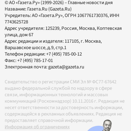
© АО «Газета.Ру» (1999-2026) – Главные новости дня
Название:
Газета.Ru
(Gazeta.Ru)
Учредитель:
АО «Газета.Ру»
, ОГРН 1067761730376, ИНН
7743625728
Адрес учредителя: 125239, Россия, Москва, Коптевская
улица, дом 67
Адрес редакции и издателя:
117105
, г.
Москва
,
Варшавское шоссе, д.9, стр.1
Телефон редакции:
+7 (495) 785-00-12
Факс:
+7 (495) 785-17-01
Электронная почта:
gazeta@gazeta.ru
Свидетельство о регистрации СМИ Эл № ФС77-67642
выдано федеральной службой по надзору в сфере
связи, информационных технологий и массовых
коммуникаций (Роскомнадзор) 10.11.2016 г. Редакция не
несет ответственности за достоверность информации,
содержащейся в рекламных объявлениях. Редакция не
предоставляет справочной информации.
Информация об ограничениях