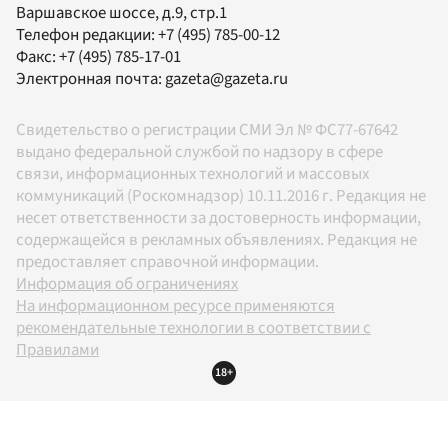
Варшавское шоссе, д.9, стр.1
Телефон редакции:
+7 (495) 785-00-12
Факс:
+7 (495) 785-17-01
Электронная почта:
gazeta@gazeta.ru
Свидетельство о регистрации СМИ Эл № ФС77-67642
выдано федеральной службой по надзору в сфере
связи, информационных технологий и массовых
коммуникаций (Роскомнадзор) 10.11.2016 г. Редакция не
несет ответственности за достоверность информации,
содержащейся в рекламных объявлениях. Редакция не
предоставляет справочной информации.
Информация об ограничениях
На информационном ресурсе применяются
рекомендательные технологии в соответствии с
Правилами
18+