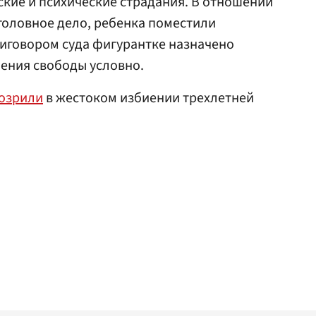
ские и психические страдания. В отношении
оловное дело, ребенка поместили
иговором суда фигурантке назначено
шения свободы условно.
озрили
в жестоком избиении трехлетней