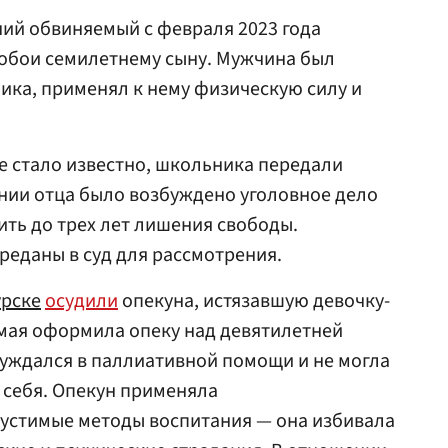
ний обвиняемый с февраля 2023 года
 побои семилетнему сыну. Мужчина был
ика, применял к нему физическую силу и
е стало известно, школьника передали
нии отца было возбуждено уголовное дело
ить до трех лет лишения свободы.
еданы в суд для рассмотрения.
урске
осудили
опекуна, истязавшую девочку-
емая оформила опеку над девятилетней
уждался в паллиативной помощи и не могла
 себя. Опекун применяла
устимые методы воспитания — она избивала