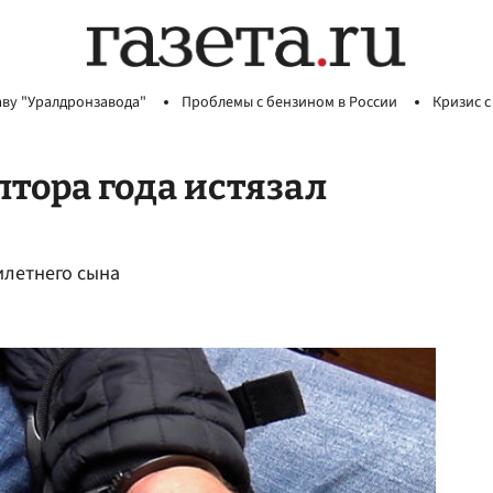
аву "Уралдронзавода"
Проблемы с бензином в России
Кризис с
лтора года истязал
илетнего сына