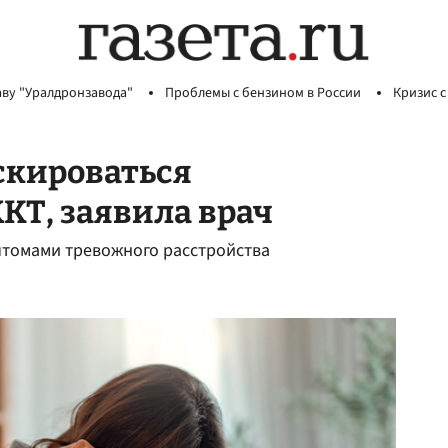
аву "Уралдронзавода"
Проблемы с бензином в России
Кризис с
скироваться
КТ, заявила врач
мптомами тревожного расстройства