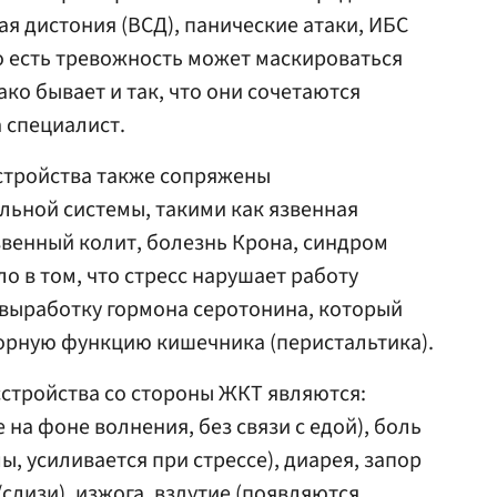
ая дистония (ВСД), панические атаки, ИБС
о есть тревожность может маскироваться
ако бывает и так, что они сочетаются
 специалист.
стройства также сопряжены
льной системы, такими как язвенная
венный колит, болезнь Крона, синдром
о в том, что стресс нарушает работу
 выработку гормона серотонина, который
орную функцию кишечника (перистальтика).
стройства со стороны ЖКТ являются:
на фоне волнения, без связи с едой), боль
, усиливается при стрессе), диарея, запор
/слизи), изжога, вздутие (появляются