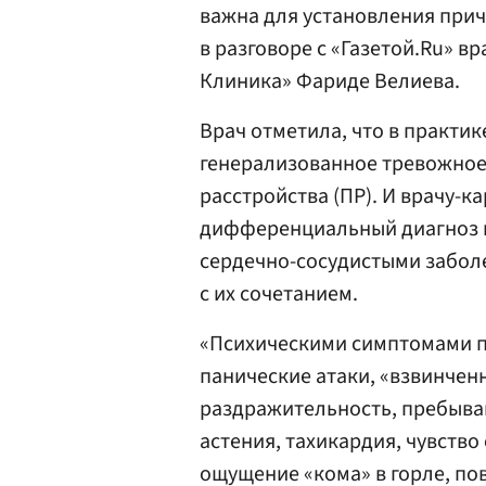
важна для установления при
в разговоре с «Газетой.Ru» в
Клиника» Фариде Велиева.
Врач отметила, что в практи
генерализованное тревожное 
расстройства (ПР). И врачу-
дифференциальный диагноз 
сердечно-сосудистыми заболе
с их сочетанием.
«Психическими симптомами п
панические атаки, «взвинчен
раздражительность, пребыван
астения, тахикардия, чувство
ощущение «кома» в горле, по