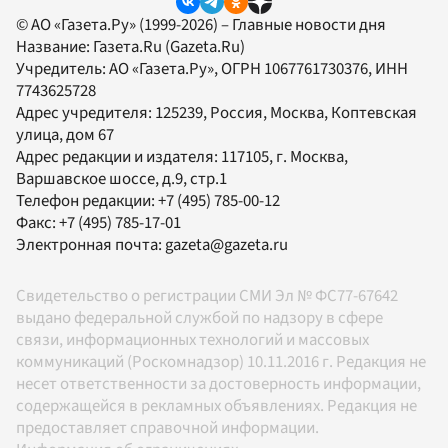
© АО «Газета.Ру» (1999-2026) – Главные новости дня
Название:
Газета.Ru
(Gazeta.Ru)
Учредитель:
АО «Газета.Ру»
, ОГРН 1067761730376, ИНН
7743625728
Адрес учредителя: 125239, Россия, Москва, Коптевская
улица, дом 67
Адрес редакции и издателя:
117105
, г.
Москва
,
Варшавское шоссе, д.9, стр.1
Телефон редакции:
+7 (495) 785-00-12
Факс:
+7 (495) 785-17-01
Электронная почта:
gazeta@gazeta.ru
Свидетельство о регистрации СМИ Эл № ФС77-67642
выдано федеральной службой по надзору в сфере
связи, информационных технологий и массовых
коммуникаций (Роскомнадзор) 10.11.2016 г. Редакция не
несет ответственности за достоверность информации,
содержащейся в рекламных объявлениях. Редакция не
предоставляет справочной информации.