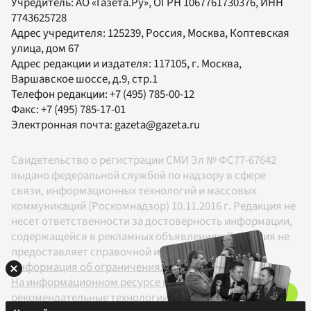
Учредитель:
АО «Газета.Ру»
, ОГРН 1067761730376, ИНН
7743625728
Адрес учредителя: 125239, Россия, Москва, Коптевская
улица, дом 67
Адрес редакции и издателя:
117105
, г.
Москва
,
Варшавское шоссе, д.9, стр.1
Телефон редакции:
+7 (495) 785-00-12
Факс:
+7 (495) 785-17-01
Электронная почта:
gazeta@gazeta.ru
Свидетельство о регистрации СМИ Эл № ФС77-67642
выдано федеральной службой по надзору в сфере
связи, информационных технологий и массовых
коммуникаций (Роскомнадзор) 10.11.2016 г. Редакция не
несет ответственности за достоверность информации,
содержащейся в рекламных объявлениях. Редакция не
предоставляет справочной информации.
Информация об ограничениях
На информационном ресурсе применяются
рекомендательные технологии в соответствии с