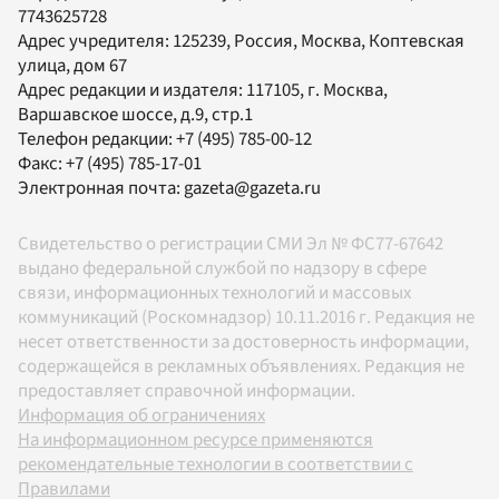
7743625728
Адрес учредителя: 125239, Россия, Москва, Коптевская
улица, дом 67
Адрес редакции и издателя:
117105
, г.
Москва
,
Варшавское шоссе, д.9, стр.1
Телефон редакции:
+7 (495) 785-00-12
Факс:
+7 (495) 785-17-01
Электронная почта:
gazeta@gazeta.ru
Свидетельство о регистрации СМИ Эл № ФС77-67642
выдано федеральной службой по надзору в сфере
связи, информационных технологий и массовых
коммуникаций (Роскомнадзор) 10.11.2016 г. Редакция не
несет ответственности за достоверность информации,
содержащейся в рекламных объявлениях. Редакция не
предоставляет справочной информации.
Информация об ограничениях
На информационном ресурсе применяются
рекомендательные технологии в соответствии с
Правилами