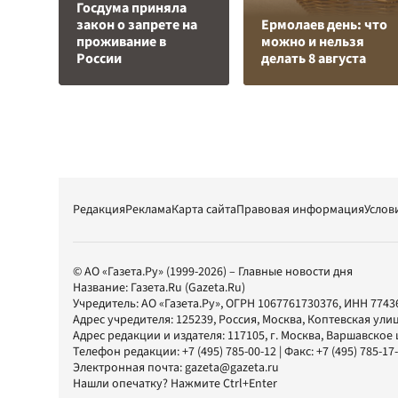
Госдума приняла
закон о запрете на
Ермолаев день: что
проживание в
можно и нельзя
России
делать 8 августа
Редакция
Реклама
Карта сайта
Правовая информация
Услов
© АО «Газета.Ру» (1999-2026) – Главные новости дня
Название:
Газета.Ru
(Gazeta.Ru)
Учредитель:
АО «Газета.Ру»
, ОГРН 1067761730376, ИНН 7743
Адрес учредителя: 125239, Россия, Москва, Коптевская улиц
Адрес редакции и издателя:
117105
, г.
Москва
,
Варшавское шо
Телефон редакции:
+7 (495) 785-00-12
| Факс:
+7 (495) 785-17
Электронная почта:
gazeta@gazeta.ru
Нашли опечатку? Нажмите Ctrl+Enter