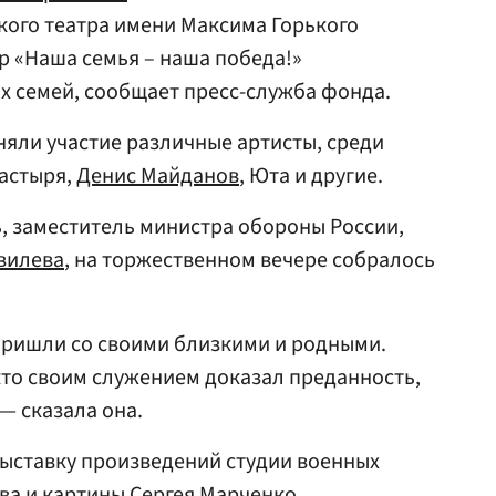
кого театра имени Максима Горького
 «Наша семья – наша победа!»
их семей, сообщает пресс-служба фонда.
яли участие различные артисты, среди
настыря,
Денис Майданов
, Юта и другие.
ь, заместитель министра обороны России,
вилева
, на торжественном вечере собралось
пришли со своими близкими и родными.
 кто своим служением доказал преданность,
— сказала она.
выставку произведений студии военных
ва и картины Сергея Марченко.