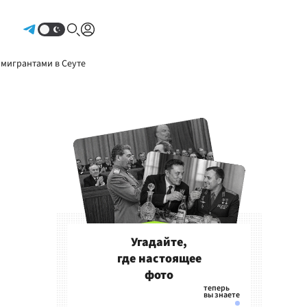
Авторизоваться
 мигрантами в Сеуте
Угадайте,
где настоящее
фото