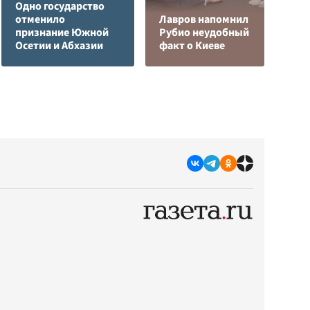
Одно государство
Н
отменило
Лавров напомнил
т
признание Южной
Рубио неудобный
у
Осетии и Абхазии
факт о Киеве
С