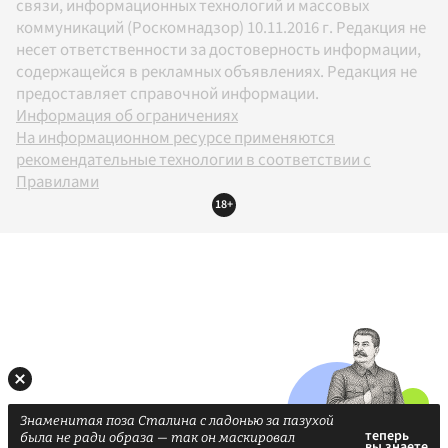
связи, информационных технологий и массовых
коммуникаций (Роскомнадзор) 10.11.2016 г. Редакция не
несет ответственности за достоверность информации,
содержащейся в рекламных объявлениях. Редакция не
предоставляет справочной информации.
Информация об ограничениях
На информационном ресурсе применяются
рекомендательные технологии в соответствии с
Правилами
18+
Знаменитая поза Сталина с ладонью за пазухой
была не ради образа — так он маскировал