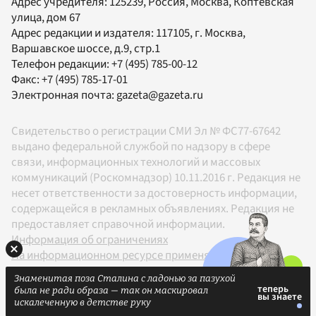
Адрес учредителя: 125239, Россия, Москва, Коптевская
улица, дом 67
Адрес редакции и издателя:
117105
, г.
Москва
,
Варшавское шоссе, д.9, стр.1
Телефон редакции:
+7 (495) 785-00-12
Факс:
+7 (495) 785-17-01
Электронная почта:
gazeta@gazeta.ru
Свидетельство о регистрации СМИ Эл № ФС77-67642
выдано федеральной службой по надзору в сфере
связи, информационных технологий и массовых
коммуникаций (Роскомнадзор) 10.11.2016 г. Редакция не
несет ответственности за достоверность информации,
содержащейся в рекламных объявлениях. Редакция не
предоставляет справочной информации.
Информация об ограничениях
На информационном ресурсе применяются
рекомендательные технологии в соответствии с
Знаменитая поза Сталина с ладонью за пазухой
Правилами
была не ради образа — так он маскировал
18+
искалеченную в детстве руку