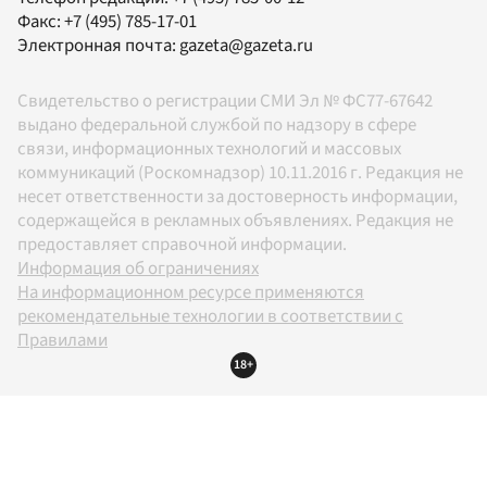
Факс:
+7 (495) 785-17-01
Электронная почта:
gazeta@gazeta.ru
Свидетельство о регистрации СМИ Эл № ФС77-67642
выдано федеральной службой по надзору в сфере
связи, информационных технологий и массовых
коммуникаций (Роскомнадзор) 10.11.2016 г. Редакция не
несет ответственности за достоверность информации,
содержащейся в рекламных объявлениях. Редакция не
предоставляет справочной информации.
Информация об ограничениях
На информационном ресурсе применяются
рекомендательные технологии в соответствии с
Правилами
18+