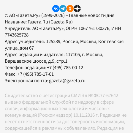
© АО «Газета.Ру» (1999-2026) – Главные новости дня
Название:
Газета.Ru
(Gazeta.Ru)
Учредитель:
АО «Газета.Ру»
, ОГРН 1067761730376, ИНН
7743625728
Адрес учредителя: 125239, Россия, Москва, Коптевская
улица, дом 67
Адрес редакции и издателя:
117105
, г.
Москва
,
Варшавское шоссе, д.9, стр.1
Телефон редакции:
+7 (495) 785-00-12
Факс:
+7 (495) 785-17-01
Электронная почта:
gazeta@gazeta.ru
Свидетельство о регистрации СМИ Эл № ФС77-67642
выдано федеральной службой по надзору в сфере
связи, информационных технологий и массовых
коммуникаций (Роскомнадзор) 10.11.2016 г. Редакция не
несет ответственности за достоверность информации,
содержащейся в рекламных объявлениях. Редакция не