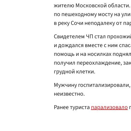
жителю Московской области.
по пешеходному мосту на ули
в реку Сочи неподалеку от па
Свидетелем ЧП стал прохожий
и дождался вместе с ним спа
помощь и на носилках подняли 
получил переохлаждение, за
грудной клетки.
Мужчину госпитализировали, 
неизвестно.
Ранее туриста
парализовало
п