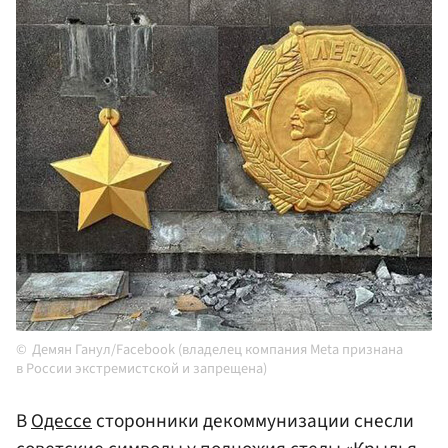
Демян Ганул/Facebook (владелец компания Meta признана
в России экстремистской и запрещена)
В
Одессе
сторонники декоммунизации снесли