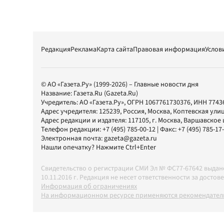
Редакция
Реклама
Карта сайта
Правовая информация
Услов
© АО «Газета.Ру» (1999-2026) – Главные новости дня
Название:
Газета.Ru
(Gazeta.Ru)
Учредитель:
АО «Газета.Ру»
, ОГРН 1067761730376, ИНН 7743
Адрес учредителя: 125239, Россия, Москва, Коптевская улиц
Адрес редакции и издателя:
117105
, г.
Москва
,
Варшавское шо
Телефон редакции:
+7 (495) 785-00-12
| Факс:
+7 (495) 785-17
Электронная почта:
gazeta@gazeta.ru
Нашли опечатку? Нажмите Ctrl+Enter
Свидетельство о регистрации СМИ Эл № ФС77-67642 выда
10.11.2016 г. Редакция не несет ответственности за дос
Информация об ограничениях
На информационном ресурсе применяются рекомендатель