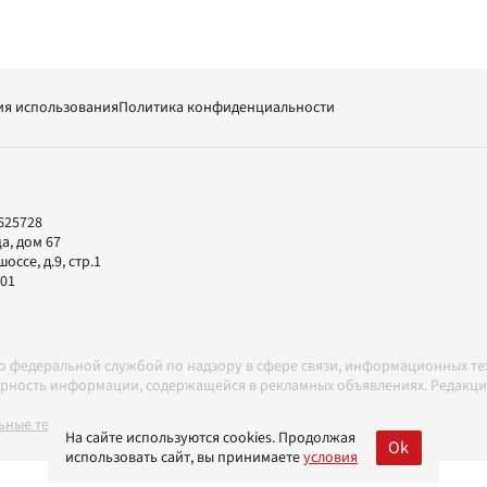
ия использования
Политика конфиденциальности
625728
а, дом 67
ссе, д.9, стр.1
-01
но федеральной службой по надзору в сфере связи, информационных т
товерность информации, содержащейся в рекламных объявлениях. Редак
ные технологии в соответствии с Правилами
На сайте используются cookies. Продолжая
Ok
использовать сайт, вы принимаете
условия