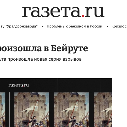
аву "Уралдронзавода"
Проблемы с бензином в России
Кризис с
роизошла в Бейруте
ута произошла новая серия взрывов