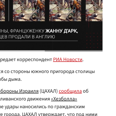
ередает корреспондент
РИА Новости
.
тся со стороны южного пригорода столицы
лбы дыма.
обороны
Израиля
(ЦАХАЛ)
сообщила
об
м ливанского движения
«Хезболла»
ые удары наносились по гражданским
е города. ЦАХАЛ утверждает, что под ними