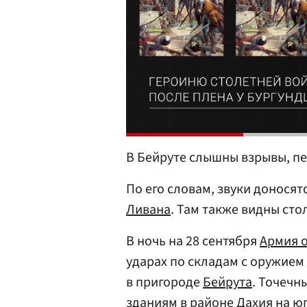
В Бейруте слышны взрывы, п
По его словам, звуки донося
Ливана
. Там также видны сто
В ночь на 28 сентября
Армия 
ударах по складам с оружие
в пригороде
Бейрута
. Точечн
зданиям в районе Дахия на юг