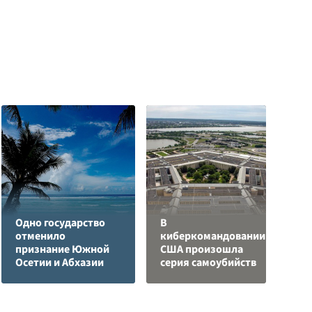
Одно государство
В
Л
отменило
киберкомандовании
з
признание Южной
США произошла
в
Осетии и Абхазии
серия самоубийств
р