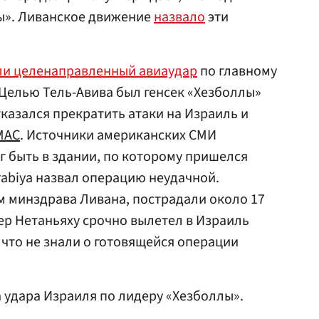
ы». Ливанское движение
назвало
эти
ли целенаправленный авиаудар
по главному
 Целью Тель-Авива был генсек «Хезболлы»
отказался прекратить атаки на Израиль и
МАС
. Источники американских СМИ
г быть в здании, по которому пришелся
rabiya назвал операцию неудачной.
ым минздрава Ливана, пострадали около 17
ер Нетаньяху срочно вылетел в Израиль
 что не знали о готовящейся операции
 удара Израиля по лидеру «Хезболлы».