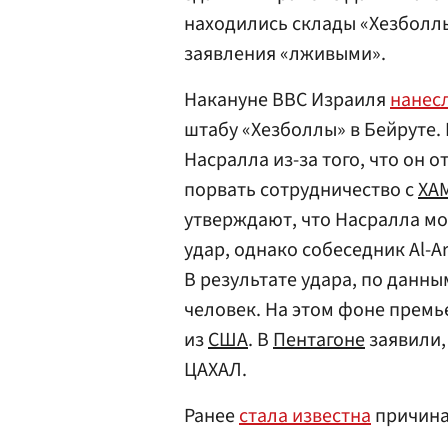
находились склады «Хезболл
заявления «лживыми».
Накануне ВВС Израиля
нанес
штабу «Хезболлы» в Бейруте.
Насралла из-за того, что он 
порвать сотрудничество с
ХА
утверждают, что Насралла мо
удар, однако собеседник Al-A
В результате удара, по данн
человек. На этом фоне премь
из
США
. В
Пентагоне
заявили,
ЦАХАЛ.
Ранее
стала известна
причина