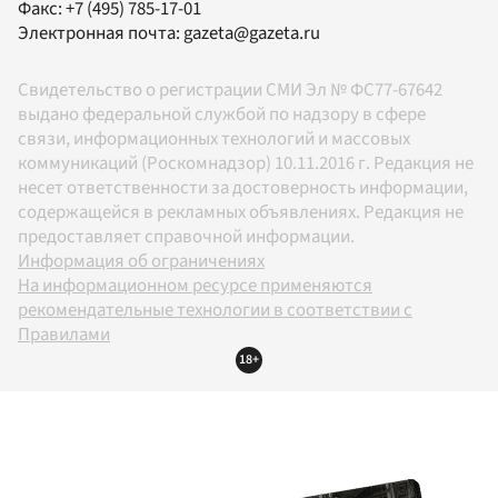
Факс:
+7 (495) 785-17-01
Электронная почта:
gazeta@gazeta.ru
Свидетельство о регистрации СМИ Эл № ФС77-67642
выдано федеральной службой по надзору в сфере
связи, информационных технологий и массовых
коммуникаций (Роскомнадзор) 10.11.2016 г. Редакция не
несет ответственности за достоверность информации,
содержащейся в рекламных объявлениях. Редакция не
предоставляет справочной информации.
Информация об ограничениях
На информационном ресурсе применяются
рекомендательные технологии в соответствии с
Правилами
18+