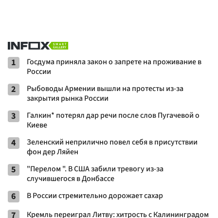
1
Госдума приняла закон о запрете на проживание в
России
2
Рыбоводы Армении вышли на протесты из-за
закрытия рынка России
3
Галкин* потерял дар речи после слов Пугачевой о
Киеве
4
Зеленский неприлично повел cебя в присутствии
фон дер Ляйен
5
"Перелом ". В США забили тревогу из-за
случившегося в Донбассе
6
В России стремительно дорожает сахар
7
Кремль переиграл Литву: хитрость с Калининградом