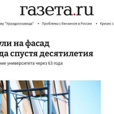
аву "Уралдронзавода"
Проблемы с бензином в России
Кризис с
ли на фасад
да спустя десятилетия
ие университета через 63 года