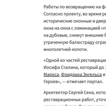
Работы по возвращению на фа
Согласно проекту, во время 
исторические оконные и две
окна на окна с ламинацией «
на дубовые, снимут внешние 
утраченную балюстраду ограж
многолетней копоти.
«Одной из частей реставраци
Иосифа Сталина, который до 
Маркса
,
Фридриха Энгельса
и
Героев», — отмечает портал.
Архитектор Сергей Сена, кот
реставрационных работ, уто