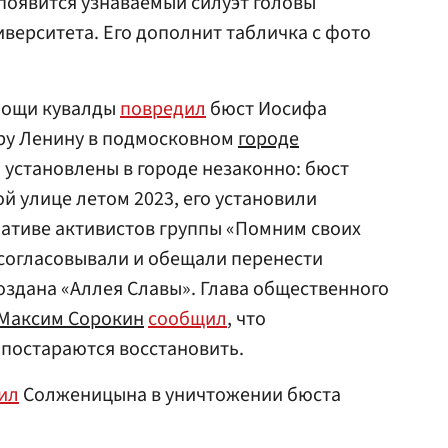
 появится узнаваемый силуэт головы
иверситета. Его дополнит табличка с фото
мощи кувалды
повредил
бюст Иосифа
ру Ленину в подмосковном
городе
 установлены в городе незаконно: бюст
й улице летом 2023, его установили
иативе активистов группы «Помним своих
е согласовывали и обещали перенести
создана «Аллея Славы». Глава общественного
Максим Сорокин
сообщил
, что
постараются восстановить.
ил
Солженицына в уничтожении бюста