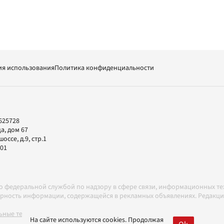
ия использования
Политика конфиденциальности
625728
а, дом 67
ссе, д.9, стр.1
-01
но федеральной службой по надзору в сфере связи, информационных т
товерность информации, содержащейся в рекламных объявлениях. Редак
ные технологии в соответствии с Правилами
На сайте используются cookies. Продолжая