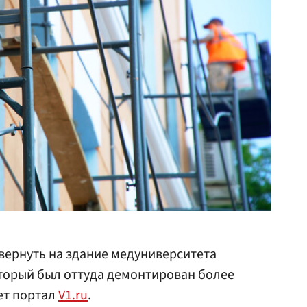
вернуть на здание медуниверситета
торый был оттуда демонтирован более
ает портал
V1.ru
.