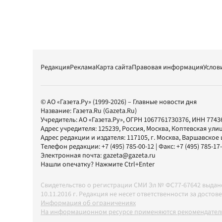
Редакция
Реклама
Карта сайта
Правовая информация
Услов
© АО «Газета.Ру» (1999-2026) – Главные новости дня
Название:
Газета.Ru
(Gazeta.Ru)
Учредитель:
АО «Газета.Ру»
, ОГРН 1067761730376, ИНН 7743
Адрес учредителя: 125239, Россия, Москва, Коптевская улиц
Адрес редакции и издателя:
117105
, г.
Москва
,
Варшавское шо
Телефон редакции:
+7 (495) 785-00-12
| Факс:
+7 (495) 785-17
Электронная почта:
gazeta@gazeta.ru
Нашли опечатку? Нажмите Ctrl+Enter
Свидетельство о регистрации СМИ Эл № ФС77-67642 выда
10.11.2016 г. Редакция не несет ответственности за дос
Информация об ограничениях
На информационном ресурсе применяются рекомендатель