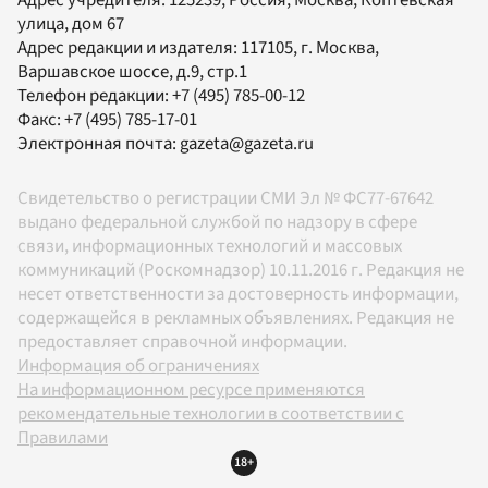
улица, дом 67
Адрес редакции и издателя:
117105
, г.
Москва
,
Варшавское шоссе, д.9, стр.1
Телефон редакции:
+7 (495) 785-00-12
Факс:
+7 (495) 785-17-01
Электронная почта:
gazeta@gazeta.ru
Свидетельство о регистрации СМИ Эл № ФС77-67642
выдано федеральной службой по надзору в сфере
связи, информационных технологий и массовых
коммуникаций (Роскомнадзор) 10.11.2016 г. Редакция не
несет ответственности за достоверность информации,
содержащейся в рекламных объявлениях. Редакция не
предоставляет справочной информации.
Информация об ограничениях
На информационном ресурсе применяются
рекомендательные технологии в соответствии с
Правилами
18+