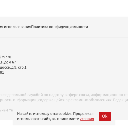
ия использования
Политика конфиденциальности
625728
а, дом 67
ссе, д.9, стр.1
-01
но федеральной службой по надзору в сфере связи, информационных т
товерность информации, содержащейся в рекламных объявлениях. Редак
ные технологии в соответствии с Правилами
На сайте используются cookies. Продолжая
Ok
использовать сайт, вы принимаете
условия