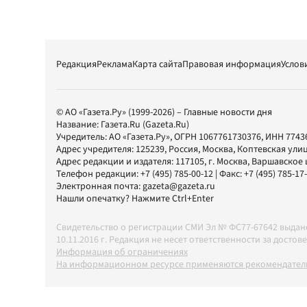
Редакция
Реклама
Карта сайта
Правовая информация
Услов
© АО «Газета.Ру» (1999-2026) – Главные новости дня
Название:
Газета.Ru
(Gazeta.Ru)
Учредитель:
АО «Газета.Ру»
, ОГРН 1067761730376, ИНН 7743
Адрес учредителя: 125239, Россия, Москва, Коптевская улиц
Адрес редакции и издателя:
117105
, г.
Москва
,
Варшавское шо
Телефон редакции:
+7 (495) 785-00-12
| Факс:
+7 (495) 785-17
Электронная почта:
gazeta@gazeta.ru
Нашли опечатку? Нажмите Ctrl+Enter
Свидетельство о регистрации СМИ Эл № ФС77-67642 выда
10.11.2016 г. Редакция не несет ответственности за дос
Информация об ограничениях
На информационном ресурсе применяются рекомендатель