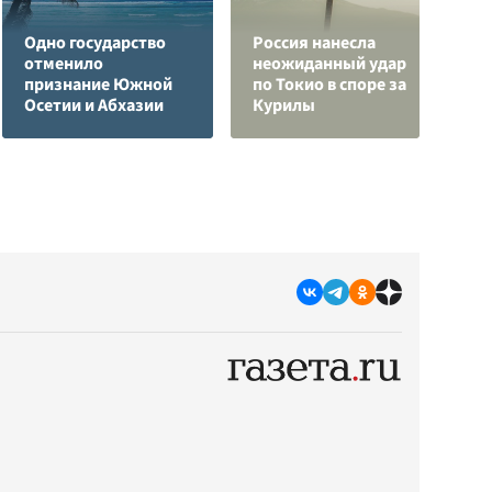
Одно государство
Россия нанесла
Р
отменило
неожиданный удар
в
признание Южной
по Токио в споре за
и
Осетии и Абхазии
Курилы
р