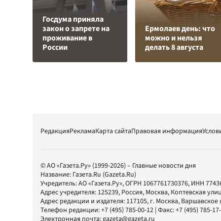
Госдума приняла
закон о запрете на
Ермолаев день: что
проживание в
можно и нельзя
России
делать 8 августа
Редакция
Реклама
Карта сайта
Правовая информация
Услов
© АО «Газета.Ру» (1999-2026) – Главные новости дня
Название:
Газета.Ru
(Gazeta.Ru)
Учредитель:
АО «Газета.Ру»
, ОГРН 1067761730376, ИНН 7743
Адрес учредителя: 125239, Россия, Москва, Коптевская улиц
Адрес редакции и издателя:
117105
, г.
Москва
,
Варшавское шо
Телефон редакции:
+7 (495) 785-00-12
| Факс:
+7 (495) 785-17
Электронная почта:
gazeta@gazeta.ru