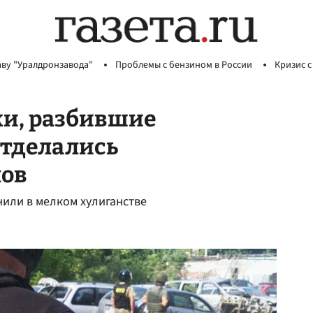
аву "Уралдронзавода"
Проблемы с бензином в России
Кризис с
ки, разбившие
отделались
лов
или в мелком хулиганстве