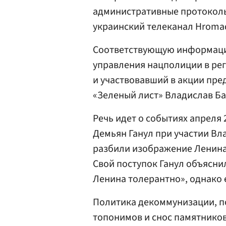
административные протоколы
украинский телеканал Hroma
Соответствующую информаци
управления нацполиции в ре
и участвовавший в акции пр
«Зеленый лист» Владислав Б
Речь идет о событиях апреля 
Демьян Ганул при участии Вл
разбили изображение Ленина 
Свой поступок Ганул объяснил
Ленина толерантно», однако 
Политика декоммунизации, 
топонимов и снос памятников