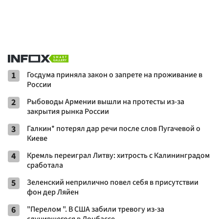
1
Госдума приняла закон о запрете на проживание в
России
2
Рыбоводы Армении вышли на протесты из-за
закрытия рынка России
3
Галкин* потерял дар речи после слов Пугачевой о
Киеве
4
Кремль переиграл Литву: хитрость с Калининградом
сработала
5
Зеленский неприлично повел cебя в присутствии
фон дер Ляйен
6
"Перелом ". В США забили тревогу из-за
случившегося в Донбассе