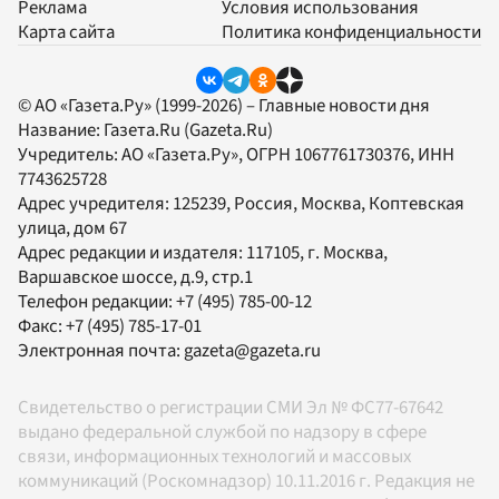
Реклама
Условия использования
Карта сайта
Политика конфиденциальности
© АО «Газета.Ру» (1999-2026) – Главные новости дня
Название:
Газета.Ru
(Gazeta.Ru)
Учредитель:
АО «Газета.Ру»
, ОГРН 1067761730376, ИНН
7743625728
Адрес учредителя: 125239, Россия, Москва, Коптевская
улица, дом 67
Адрес редакции и издателя:
117105
, г.
Москва
,
Варшавское шоссе, д.9, стр.1
Телефон редакции:
+7 (495) 785-00-12
Факс:
+7 (495) 785-17-01
Электронная почта:
gazeta@gazeta.ru
Свидетельство о регистрации СМИ Эл № ФС77-67642
выдано федеральной службой по надзору в сфере
связи, информационных технологий и массовых
коммуникаций (Роскомнадзор) 10.11.2016 г. Редакция не