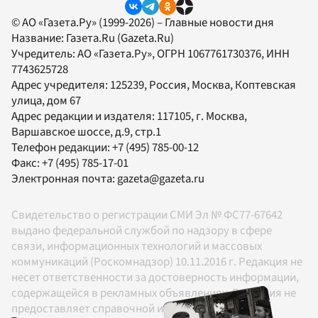
© АО «Газета.Ру» (1999-2026) – Главные новости дня
Название:
Газета.Ru
(Gazeta.Ru)
Учредитель:
АО «Газета.Ру»
, ОГРН 1067761730376, ИНН
7743625728
Адрес учредителя: 125239, Россия, Москва, Коптевская
улица, дом 67
Адрес редакции и издателя:
117105
, г.
Москва
,
Варшавское шоссе, д.9, стр.1
Телефон редакции:
+7 (495) 785-00-12
Факс:
+7 (495) 785-17-01
Электронная почта:
gazeta@gazeta.ru
Свидетельство о регистрации СМИ Эл № ФС77-67642
выдано федеральной службой по надзору в сфере
связи, информационных технологий и массовых
коммуникаций (Роскомнадзор) 10.11.2016 г. Редакция не
несет ответственности за достоверность информации,
содержащейся в рекламных объявлениях. Редакция не
предоставляет справочной информации.